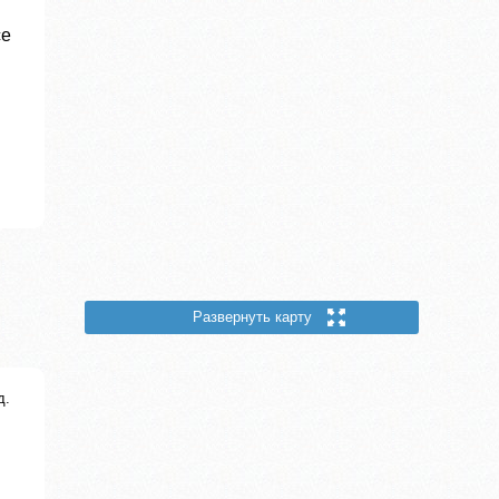
се
Развернуть карту
д.