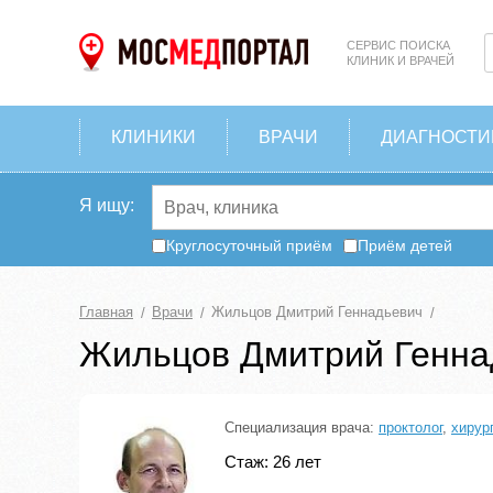
СЕРВИС ПОИСКА
КЛИНИК И ВРАЧЕЙ
КЛИНИКИ
ВРАЧИ
ДИАГНОСТИ
Я ищу:
Круглосуточный приём
Приём детей
Главная
Врачи
Жильцов Дмитрий Геннадьевич
Жильцов Дмитрий Генна
Специализация врача:
проктолог
,
хирург
Стаж: 26 лет