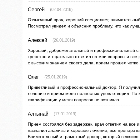
Сергей
(02.04.2019)
Отзывчивый врач, хороший специалист, внимательный
Посмотрел увидел и объяснил проблему, что как лучше
Алексей
(26.01.2019)
Хороший, доброжелательный и профессиональный сп
трепетно и тщательно ответил на мои вопросы и все 
с высоким знанием своего дела, прием прошел четко.
Олег
(25.01.2019)
Приветливый и профессиональный доктор. Я получил
лечению и прием меня полностью удовлетворил. По к
квалификации у меня вопросов не возникло.
Алтынай
(17.01.2019)
Прием состоялся без задержек, врач ответил на все
назначил анализы и хорошее лечение, все препарат
Внимательный и грамотный доктор, который вежливо 