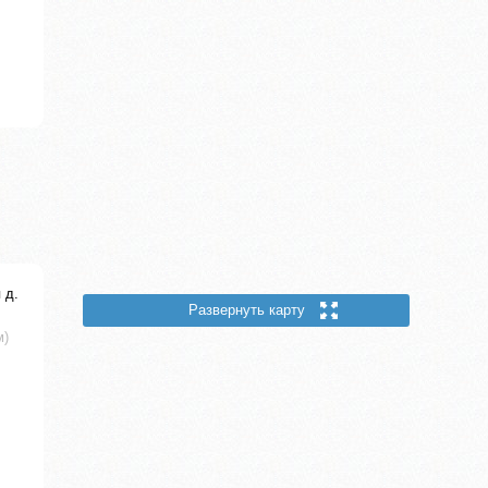
 д.
Развернуть карту
м)