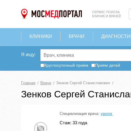
СЕРВИС ПОИСКА
КЛИНИК И ВРАЧЕЙ
КЛИНИКИ
ВРАЧИ
ДИАГНОСТИ
Я ищу:
Круглосуточный приём
Приём детей
Главная
Врачи
Зенков Сергей Станиславович
Зенков Сергей Станисла
Специализация врача:
уролог
Стаж: 33 года