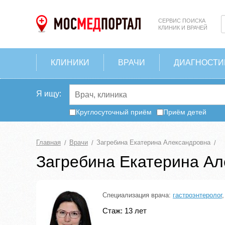
СЕРВИС ПОИСКА
КЛИНИК И ВРАЧЕЙ
КЛИНИКИ
ВРАЧИ
ДИАГНОСТИ
Я ищу:
Круглосуточный приём
Приём детей
Главная
Врачи
Загребина Екатерина Александровна
Загребина Екатерина А
Специализация врача:
гастроэнтеролог
Стаж: 13 лет