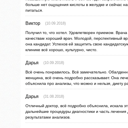
больше нет ощущения кислоты в желудке и сейчас н
питаться.
Виктор
(10.09.2018)
Получил то, что хотел. Удовлетворен приемом. Врача
качествам хороший врач. Молодой, перспективный вра
она кандидат. Успехов ей защитить свою кандидатскую
клинике всё хорошо, культурно, чисто.
Дарья
(10.09.2018)
Всё очень понравилось. Всё замечательно. Обалденн
женщина, всё очень подробно рассказывает. Она леч
объяснила про анализы, что можно и нельзя, диету р
Дарья
(31.08.2018)
Отличный доктор, всё подробно объяснила, искала э
дальнейшие процедуры диагностики и часть лечения
результатами анализов.