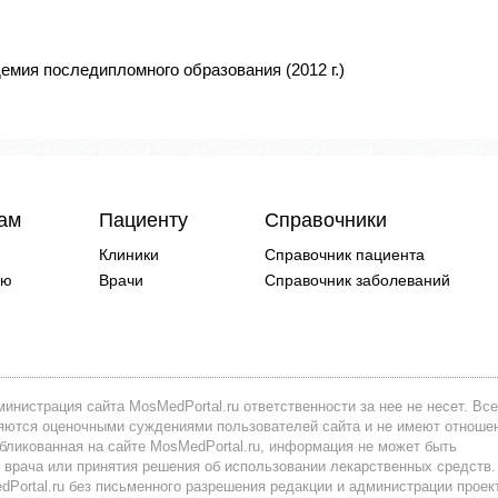
емия последипломного образования (2012 г.)
чам
Пациенту
Справочники
Клиники
Справочник пациента
ию
Врачи
Справочник заболеваний
инистрация сайта MosMedPortal.ru ответственности за нее не несет. Все
вляются оценочными суждениями пользователей сайта и не имеют отноше
убликованная на сайте MosMedPortal.ru, информация не может быть
 врача или принятия решения об использовании лекарственных средств.
ortal.ru без письменного разрешения редакции и администрации проек