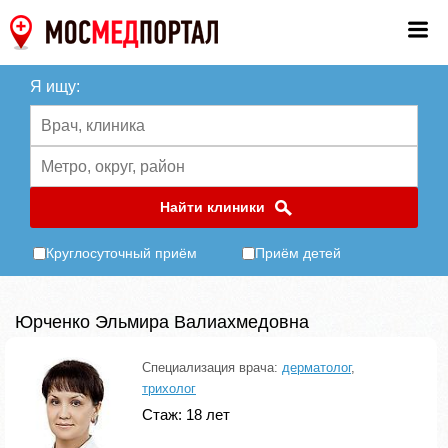
Я ищу:
Найти клиники
Круглосуточный приём
Приём детей
Юрченко Эльмира Валиахмедовна
Специализация врача:
дерматолог
,
трихолог
Стаж: 18 лет