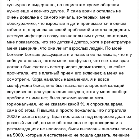
культурно и выдержано, но пациентам кроме общения
нужно еще и кое-что другое. Я сама врач и осталась не
очень довольна с самого начала, во-первых, меня
обескуражило, что взрослые и дети принимаются в одном
кабинете, я пришла со своей проблемой и могла подцепить
детскую инфекцию воздушно-капельным путем, во-вторых,
мне показалось, что это детский доктор, хотя в регистратуре
меня заверили, что она лечит взрослых людей. По моей
болезни больше рассуждала я и навела ее на мысль, что я у
себя установила, потом меня конфузило, что все-таки врач
должен был сделать осмотр через дерматоскоп, на сайте
прочитала, что в платный прием его включает, а меня не
осмотрели. Когда начались назначения, я и вовсе
сконфужена была, мне был назначен хлористый кальций
внутривенно для укрепления сосудов, хотя у меня вообще
проблем с ними нет, была рекомендована мазь
гормональная, но не сказали какой %, я спросила врача
сама об этом. Я вышла и просто пожалела, что потратила
2000 и ехала к врачу. Врач поставила под вопросом диагноз
розовый лишай, но мне об этом она не проговорила и в
рекомендациях не написала, были выписаны анализы почти
на 5000, которые я естественно не пошла сдавать, лечение