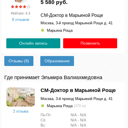
5 580 руб.
Рейтинг: 4.3
СМ-Доктор в Марьиной Роще
8 отзывов
Москва, 3-й проезд Марьиной Рощи д. 41
Марьина Роща
Онлайн запись
Позвонить
Отзывы
(8)
Образование
Где принимает Эльмира Валиахмедовна
СМ-Доктор в Марьиной Роще
Москва, 3-й проезд Марьиной Рощи д. 41
Марьина Роща
(479 м)
2 отзыва
Пн-Пт:
N/A - N/A
Сб:
N/A - N/A
Вс:
N/A - N/A