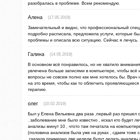
разобралась в проблеме. Всем рекомендую.
Алена
(17.05.2019)
Замечательный и видно, что профессиональный специ
подробно расписала, предложила услуги, которые б
проблемы и описала всю ситуацию. Сейчас я лечусь.
Галина
(14.05.2019)
В основном всё понравилось, но не хватило внимания
увлечена больше записями в компьютере, чтобы всё и
вопросы не совсем полно как мне хотелось бы. Врач 
на это время, чтобы как то облегчить проявляющиес
терапию.
олег
(10.02.2019)
Был у Елена Вильевна два раза ,первый раз пришел с
..заболевание мне было известно , искал кто будет л
анализы минут 10 , чтото там печатала на компьюте
(половина анализов была уже на руках , сдаем тоже 
,сказала примерно две недели будут делать анализы 