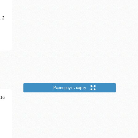
. 2
Развернуть карту
116