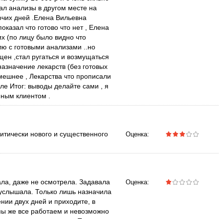
дал анализы в другом месте на
бочих дней .Елена Вильевна
казал что готово что нет , Елена
их (по лицу было видно что
лю с готовыми анализами ..но
ущен ,стал ругаться и возмущаться
азначение лекарств (без готовых
смешнее , Лекарства что прописали
е Итог: выводы делайте сами , я
нным клиентом .
итически нового и существенного
Оценка:
ала, даже не осмотрела. Задавала
Оценка:
 услышала. Только лишь назначила
нии двух дней и приходите, в
 мы же все работаем и невозможно