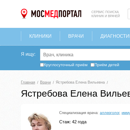
СЕРВИС ПОИСКА
КЛИНИК И ВРАЧЕЙ
КЛИНИКИ
ВРАЧИ
ДИАГНОСТИ
Я ищу:
Круглосуточный приём
Приём детей
Главная
Врачи
Ястребова Елена Вильевна
Ястребова Елена Вилье
Специализация врача:
аллерголог
,
имму
Стаж: 42 года