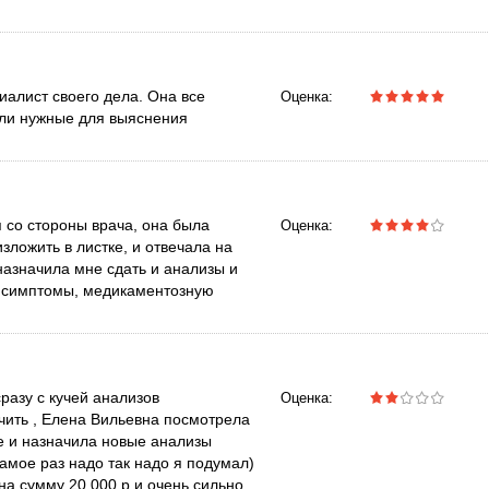
алист своего дела. Она все
Оценка:
ыли нужные для выяснения
 со стороны врача, она была
Оценка:
зложить в листке, и отвечала на
назначила мне сдать и анализы и
я симптомы, медикаментозную
разу с кучей анализов
Оценка:
ечить , Елена Вильевна посмотрела
ре и назначила новые анализы
самое раз надо так надо я подумал)
на сумму 20 000 р и очень сильно