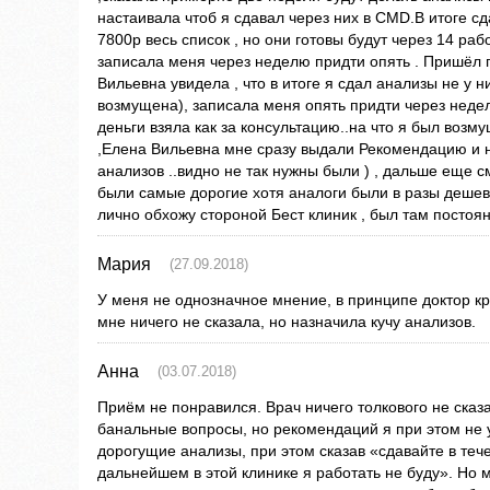
настаивала чтоб я сдавал через них в СМD.В итоге с
7800р весь список , но они готовы будут через 14 ра
записала меня через неделю придти опять . Пришёл по
Вильевна увидела , что в итоге я сдал анализы не у н
возмущена), записала меня опять придти через неде
деньги взяла как за консультацию..на что я был возм
,Елена Вильевна мне сразу выдали Рекомендацию и н
анализов ..видно не так нужны были ) , дальше еще 
были самые дорогие хотя аналоги были в разы дешевл
лично обхожу стороной Бест клиник , был там постоя
Мария
(27.09.2018)
У меня не однозначное мнение, в принципе доктор кр
мне ничего не сказала, но назначила кучу анализов.
Анна
(03.07.2018)
Приём не понравился. Врач ничего толкового не сказ
банальные вопросы, но рекомендаций я при этом не
дорогущие анализы, при этом сказав «сдавайте в тече
дальнейшем в этой клинике я работать не буду». Но