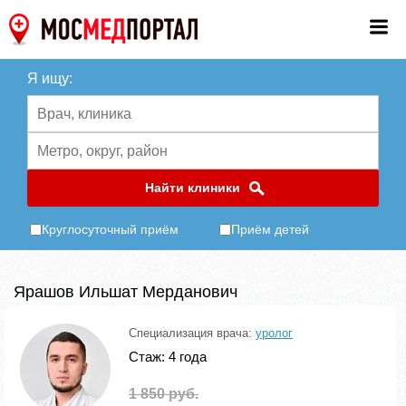
Я ищу:
Найти клиники
Круглосуточный приём
Приём детей
Ярашов Ильшат Мерданович
Специализация врача:
уролог
Стаж: 4 года
1 850 руб.