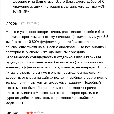
доверие и за Ваш отзыв! Всего Вам самого доброго! С
уважением, администрация медицинского центра «ОН
КЛИНИК».
Игорь
(24.11.2018)
Много и уверенно говорит, очень располагает к себе и без
анализов прописывает схему лечения" (стоимость услуги 3,5
тыс.) в которой 80% фуфломицинов из "расстрельного
списка" еще тысяч на 5. Если с анализами - то все анализы
повторно и "у своих" - жажда наживы победила
человеческую солидарность в отдельно взятом кабинете.
Будет дорого и точнее всего бесполезно (за исключением,
конечно, эффекта плацебо), но, главное, не навредит. Если
читаете отзыв, то вы уже в очень невыгодном положении -
доверять отзывам на сайтах нельзя и выбирать врача нужно
только по личным контактам/рекомендациям. Подобный
отзыв можно было бы оставить очень о многих врачах
платных клиник в Москве, так что это скорее правило и
суровая действительность современной российской
медицины."
Оценка: