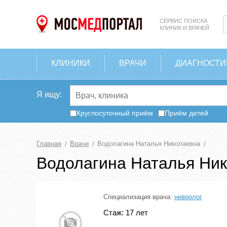
СЕРВИС ПОИСКА
КЛИНИК И ВРАЧЕЙ
КЛИНИКИ
ВРАЧИ
ДИАГНОСТИ
Я ищу:
Круглосуточный приём
Приём детей
Главная
Врачи
Водолагина Наталья Николаевна
Водолагина Наталья Ни
Специализация врача:
невролог
Стаж: 17 лет