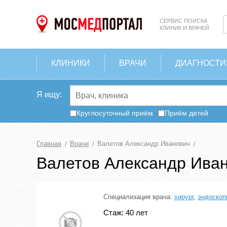
СЕРВИС ПОИСКА
КЛИНИК И ВРАЧЕЙ
КЛИНИКИ
ВРАЧИ
ДИАГНОСТИ
Я ищу:
Круглосуточный приём
Приём детей
Главная
Врачи
Валетов Александр Иванович
Валетов Александр Ива
Специализация врача:
хирург
,
эндоскоп
Стаж: 40 лет