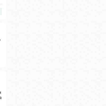
)
й
й