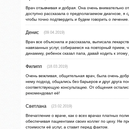
Врач отзывчивая и добрая. Она очень внимательно о
доступно рассказала о предполагаемом диагнозе, я с
чтобы точно подтвердить и будем говорить о лечение.
Денис
(09.04.2019)
Врач все объяснила и рассказала, выписала лекарств
навязанных услуг, собираемся на повторный прием, ч
динамику, ребенок сказал папа, давай ходить к этому 
Филипп
(18.03.2019)
Очень вежливая, общительная врач, была очень добр
нему подход, общались без барьеров и друг друга п
соответствующую консультацию. От общения осталис
рекомендовал её!
Светлана
(23.02.2019)
Впечатление о враче, как о всех врачах платных пол
обеспечивая пациентами своих коллег по цеху. Не п
стоимости её услуг, а ставит перед фактом.