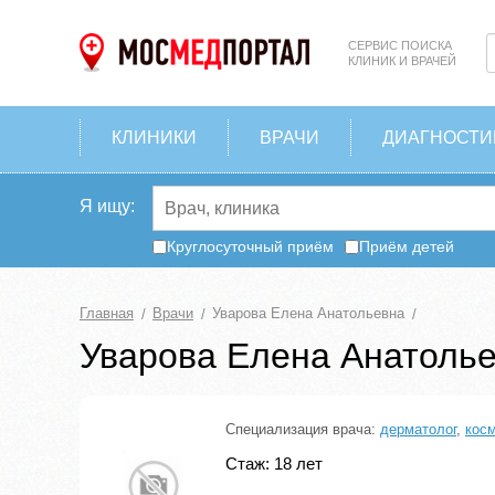
СЕРВИС ПОИСКА
КЛИНИК И ВРАЧЕЙ
КЛИНИКИ
ВРАЧИ
ДИАГНОСТИ
Я ищу:
Круглосуточный приём
Приём детей
Главная
Врачи
Уварова Елена Анатольевна
Уварова Елена Анатоль
Специализация врача:
дерматолог
,
косм
Стаж: 18 лет