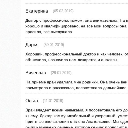
Екатерина
(05.02.2019)
Доктор с профессионализмом, она внимательна! На п
хорошо и квалифицировано, на все мои вопросы она о
просила, все выслушала.
Дарья
(30.01.2019)
Хороший, профессиональный доктор и как человек, о
объяснила, назначила нам лекарства и анализы.
Вячеслав
(29.01.2019)
На приеме врач удалила мне родинки. Она очень вни
посмотрела и рассказала, посоветовала дальнейшие 
Ольга
(11.01.2019)
Врач владеет всеми навыками, я посоветовала его д
к нему. Доктор коммуникабельный и уверенный, умее
приятные впечатления о Елене Анатольевне. Мы сдел
было назначено лечение, которое сейчас проводится.