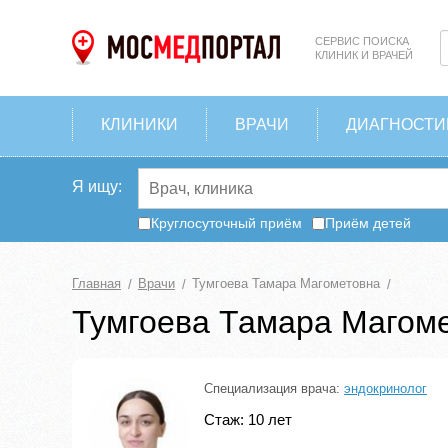
СЕРВИС ПОИСКА
КЛИНИК И ВРАЧЕЙ
КЛИНИКИ
ВРАЧИ
ДИАГНОСТИ
Я ищу:
Круглосуточный приём
Приём детей
Главная
Врачи
Тумгоева Тамара Магометовна
Тумгоева Тамара Магом
Специализация врача:
эндокринолог
Стаж: 10 лет