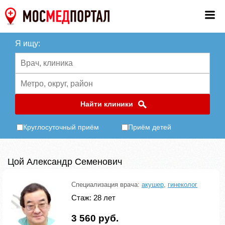
Я ищу:
Найти клиники
Круглосуточный приём
Приём детей
Цой Александр Семенович
Специализация врача:
акушер
,
гинеколог
Стаж: 28 лет
3 560 руб.