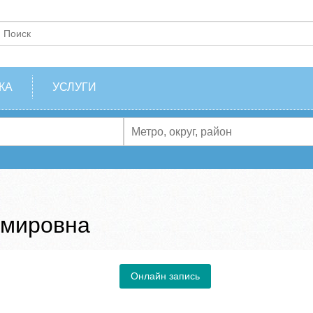
КА
УСЛУГИ
имировна
Онлайн запись