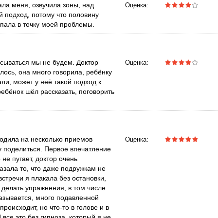
ла меня, озвучила зоны, над
Оценка:
й подход, потому что половину
опала в точку моей проблемы.
сываться мы не будем. Доктор
Оценка:
лось, она много говорила, ребёнку
ли, может у неё такой подход к
ребёнок шёл рассказать, поговорить
одила на несколько приемов
Оценка:
чу поделиться. Первое впечатление
не пугает, доктор очень
казала то, что даже подружкам не
встречи я плакала без остановки,
 делать упражнения, в том числе
казывается, много подавленной
происходит, но что-то в голове и в
 все это без гипноза, который я не