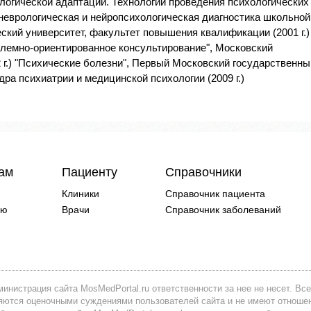
логической адаптации. Технологии проведения психологических
ихоневрологическая и нейропсихологическая диагностика школьной
ский университет, факультет повышения квалификации (2001 г.)
блемно-ориентированное консультирование", Московский
2 г.) "Психические болезни", Первый Московский государственны
ра психиатрии и медицинской психологии (2009 г.)
чам
Пациенту
Справочники
Клиники
Справочник пациента
ию
Врачи
Справочник заболеваний
инистрация сайта MosMedPortal.ru ответственности за нее не несет. Все
вляются оценочными суждениями пользователей сайта и не имеют отноше