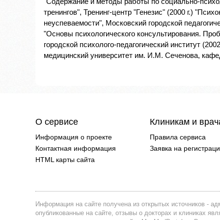
"Содержание и методы работы по социально-психо
тренингов", Тренинг-центр "Генезис" (2000 г.) "Пс
неуспеваемости", Московский городской педагогиче
"Основы психологического консультирования. Про
городской психолого-педагогический институт (200
медицинский университет им. И.М. Сеченова, кафед
О сервисе
Клиникам и вра
Информация о проекте
Правила сервиса
Контактная информация
Заявка на регистрац
HTML карты сайта
Информация на сайте получена из открытых источников - адм
опубликованные на сайте, отзывы о докторах и клиниках я