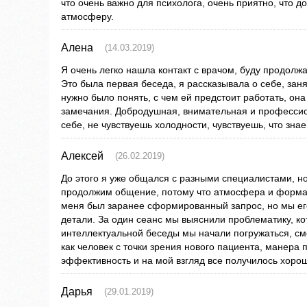
что очень важно для психолога, очень приятно, что 
атмосферу.
Алена
(14.03.2019)
Я очень легко нашла контакт с врачом, буду продолжат
Это была первая беседа, я рассказывала о себе, зан
нужно было понять, с чем ей предстоит работать, он
замечания. Добродушная, внимательная и профессион
себе, не чувствуешь холодности, чувствуешь, что знае
Алексей
(26.02.2019)
До этого я уже общался с разными специалистами, 
продолжим общение, потому что атмосфера и форма 
меня был заранее сформированный запрос, но мы ег
детали. За один сеанс мы выяснили проблематику, к
интеллектуальной беседы мы начали погружаться, смо
как человек с точки зрения нового пациента, манера 
эффективность и на мой взгляд все получилось хоро
Дарья
(29.01.2019)