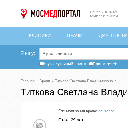
СЕРВИС ПОИСКА
КЛИНИК И ВРАЧЕЙ
КЛИНИКИ
ВРАЧИ
ДИАГНОСТИ
Я ищу:
Круглосуточный приём
Приём детей
Главная
Врачи
Титкова Светлана Владимировна
Титкова Светлана Влад
Специализация врача:
психолог
Стаж: 29 лет