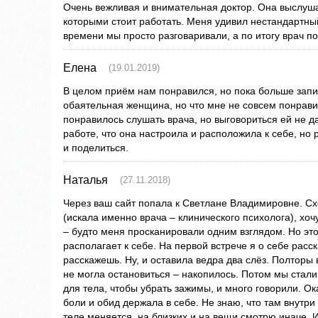
Очень вежливая и внимательная доктор. Она выслуша
которыми стоит работать. Меня удивил нестандартны
времени мы просто разговаривали, а по итогу врач п
Елена
(19.01.2019)
В целом приём нам понравился, но пока больше запи
обаятельная женщина, но что мне не совсем понрави
понравилось слушать врача, но выговориться ей не да
работе, что она настроила и расположила к себе, но 
и поделиться.
Наталья
(27.11.2018)
Через ваш сайт попала к Светлане Владимировне. Сх
(искала именно врача – клинического психолога), хо
– будто меня просканировали одним взглядом. Но это 
располагает к себе. На первой встрече я о себе расс
расскажешь. Ну, и оставила ведра два слёз. Полторы 
не могла остановиться – накопилось. Потом мы стали
для тела, чтобы убрать зажимы, и много говорили. О
боли и обид держала в себе. Не знаю, что там внутри 
теле меняется, на близких и на вещи смотрю иначе. И