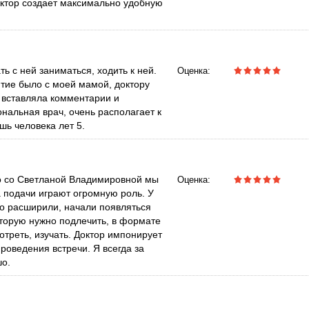
доктор создает максимально удобную
ь с ней заниматься, ходить к ней.
Оценка:
ятие было с моей мамой, доктору
а вставляла комментарии и
альная врач, очень располагает к
шь человека лет 5.
но со Светланой Владимировной мы
Оценка:
подачи играют огромную роль. У
о расширили, начали появляться
оторую нужно подлечить, в формате
треть, изучать. Доктор импонирует
проведения встречи. Я всегда за
шо.