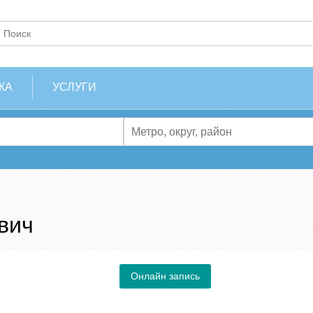
КА
УСЛУГИ
вич
Онлайн запись