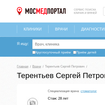
СЕРВИС ПОИСКА
КЛИНИК И ВРАЧЕЙ
КЛИНИКИ
ВРАЧИ
ДИАГНОСТИ
Я ищу:
Круглосуточный приём
Приём детей
Главная
Врачи
Терентьев Сергей Петрович
Терентьев Сергей Петро
Специализация врача:
стоматолог
Стаж: 28 лет