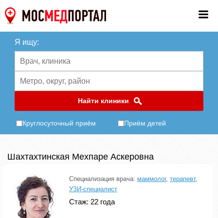
Я ищу:
Найти клиники
Круглосуточный приём
Приём детей
Шахтахтинская Мехпаре Аскеровна
Специализация врача:
маммолог
,
терапевт
,
УЗИ-специалист
Стаж: 22 года