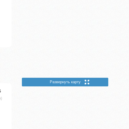
Развернуть карту
6
м)