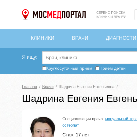
СЕРВИС ПОИСКА
КЛИНИК И ВРАЧЕЙ
КЛИНИКИ
ВРАЧИ
ДИАГНОСТИ
Я ищу:
Круглосуточный приём
Приём детей
Главная
Врачи
Шадрина Евгения Евгеньевна
Шадрина Евгения Евген
Специализация врача:
мануальный тер
остеопат
Стаж: 17 лет