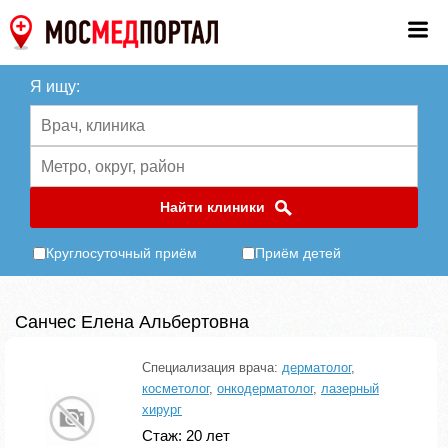
Я ищу:
Найти клиники
Круглосуточный приём
Приём детей
Санчес Елена Альбертовна
Специализация врача:
дерматолог
,
косметолог
,
онкодерматолог
,
лазерный
хирург
Стаж: 20 лет