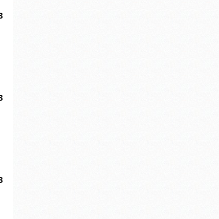
3
3
3