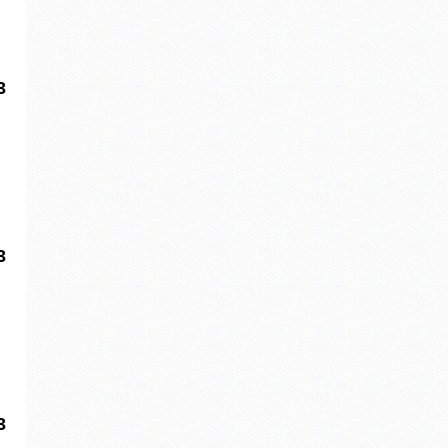
3
3
3