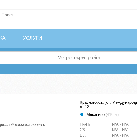
КА
УСЛУГИ
Красногорск, ул. Международ
д. 12
Мякинино
(410 м)
Пн-Пт:
N/A - N/A
ационной косметологии и
Сб:
N/A - N/A
Вс:
N/A - N/A