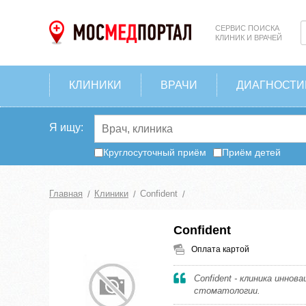
СЕРВИС ПОИСКА
КЛИНИК И ВРАЧЕЙ
КЛИНИКИ
ВРАЧИ
ДИАГНОСТИ
Я ищу:
Круглосуточный приём
Приём детей
Главная
Клиники
Confident
Confident
Оплата картой
Confident - клиника иннов
стоматологии.