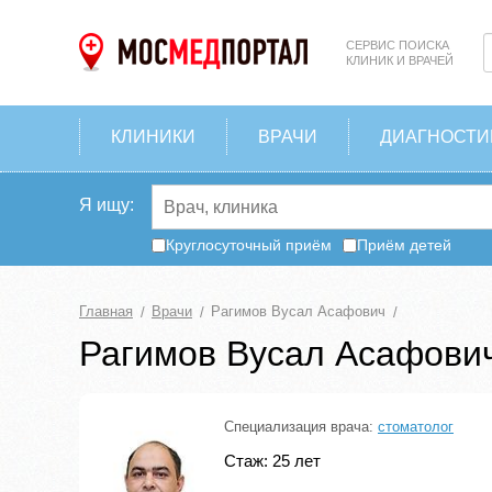
СЕРВИС ПОИСКА
КЛИНИК И ВРАЧЕЙ
КЛИНИКИ
ВРАЧИ
ДИАГНОСТИ
Я ищу:
Круглосуточный приём
Приём детей
Главная
Врачи
Рагимов Вусал Асафович
Рагимов Вусал Асафови
Специализация врача:
стоматолог
Стаж: 25 лет