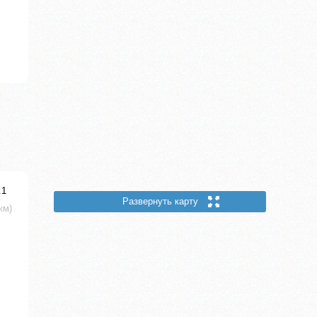
.1
Развернуть карту
 км)