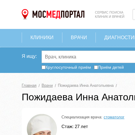
СЕРВИС ПОИСКА
КЛИНИК И ВРАЧЕЙ
КЛИНИКИ
ВРАЧИ
ДИАГНОСТИ
Я ищу:
Круглосуточный приём
Приём детей
Главная
Врачи
Пожидаева Инна Анатольевна
Пожидаева Инна Анатол
Специализация врача:
стоматолог
Стаж: 27 лет