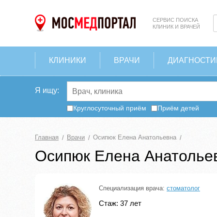
СЕРВИС ПОИСКА
КЛИНИК И ВРАЧЕЙ
КЛИНИКИ
ВРАЧИ
ДИАГНОСТИ
Я ищу:
Круглосуточный приём
Приём детей
Главная
Врачи
Осипюк Елена Анатольевна
Осипюк Елена Анатолье
Специализация врача:
стоматолог
Стаж: 37 лет