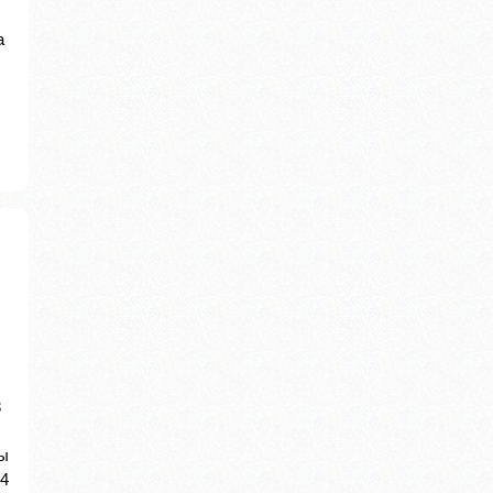
а
)
3
пы
14