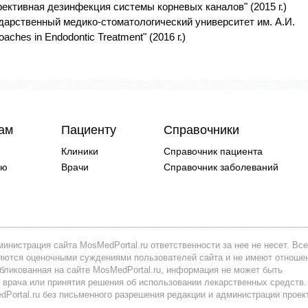
ективная дезинфекция системы корневых каналов" (2015 г.)
ударственный медико-стоматологический университет им. А.И.
aches in Endodontic Treatment" (2016 г.)
чам
Пациенту
Справочники
Клиники
Справочник пациента
ию
Врачи
Справочник заболеваний
инистрация сайта MosMedPortal.ru ответственности за нее не несет. Все
вляются оценочными суждениями пользователей сайта и не имеют отноше
убликованная на сайте MosMedPortal.ru, информация не может быть
 врача или принятия решения об использовании лекарственных средств.
ortal.ru без письменного разрешения редакции и администрации проек