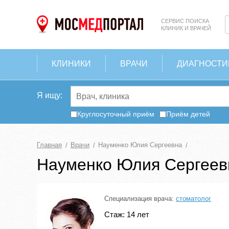
СЕРВИС ПОИСКА
КЛИНИК И ВРАЧЕЙ
КЛИНИКИ
ВРАЧИ
ДИАГНОСТИ
Я ищу:
Круглосуточный приём
Приём детей
Главная
Врачи
Науменко Юлия Сергеевна
Науменко Юлия Сергеев
Специализация врача:
стоматолог
Стаж: 14 лет