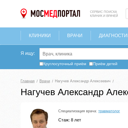
СЕРВИС ПОИСКА
КЛИНИК И ВРАЧЕЙ
КЛИНИКИ
ВРАЧИ
ДИАГНОСТИ
Я ищу:
Круглосуточный приём
Приём детей
Главная
Врачи
Нагучев Александр Алексеевич
Нагучев Александр Алек
Специализация врача:
травматолог
Стаж: 8 лет