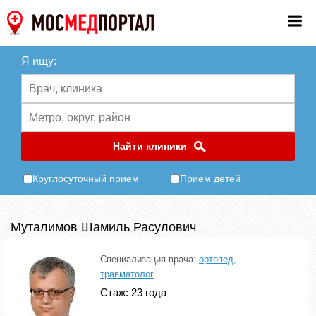
Я ищу:
Найти клиники
Круглосуточный приём
Приём детей
Муталимов Шамиль Расулович
Специализация врача:
ортопед
,
травматолог
Стаж: 23 года