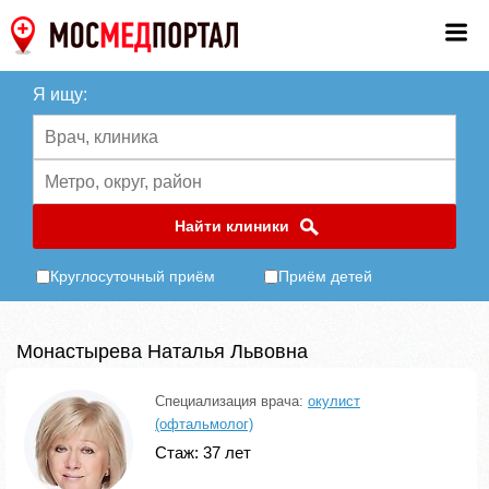
Я ищу:
Найти клиники
Круглосуточный приём
Приём детей
Монастырева Наталья Львовна
Специализация врача:
окулист
(офтальмолог)
Стаж: 37 лет