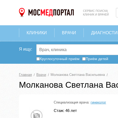
СЕРВИС ПОИСКА
КЛИНИК И ВРАЧЕЙ
КЛИНИКИ
ВРАЧИ
ДИАГНОСТИ
Я ищу:
Круглосуточный приём
Приём детей
Главная
Врачи
Молканова Светлана Васильевна
Молканова Светлана Ва
Специализация врача:
гинеколог
Стаж: 46 лет