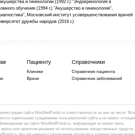
акушерства и гинекологии (1992 г.) "Эндокринология в
много обучения (1994 г.) "Акушерство и гинекология",
диагностика", Московский институт усовершенствования врачей
ниверситет дружбы народов (2016 г.)
чам
Пациенту
Справочники
Клиники
Справочник пациента
ию
Врачи
Справочник заболеваний
инистрация сайта MosMedPortal.ru ответственности за нее не несет. Все
вляются оценочными суждениями пользователей сайта и не имеют отноше
убликованная на сайте MosMedPortal.ru, информация не может быть
 врача или принятия решения об использовании лекарственных средств.
ortal.ru без письменного разрешения редакции и администрации проек