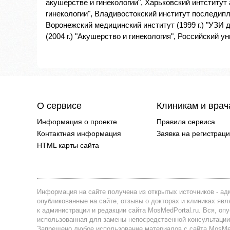
акушерстве и гинекологии", Харьковский интститут 
гинекологии", Владивостокский институт последипло
Воронежский медицинский институт (1999 г.) "УЗИ 
(2004 г.) "Акушерство и гинекология", Российский у
О сервисе
Клиникам и вра
Информация о проекте
Правила сервиса
Контактная информация
Заявка на регистрац
HTML карты сайта
Информация на сайте получена из открытых источников - адм
опубликованные на сайте, отзывы о докторах и клиниках я
к администрации и редакции сайта MosMedPortal.ru. Вся, оп
использованная для замены непосредственной консультации
Запрещено любое использование материалов с сайта MosMedP