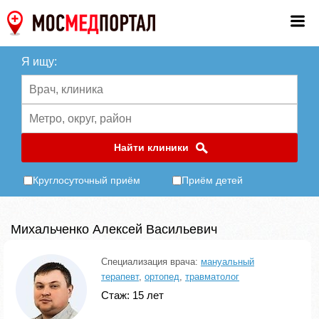
Я ищу:
Найти клиники
Круглосуточный приём
Приём детей
Михальченко Алексей Васильевич
Специализация врача:
мануальный
терапевт
,
ортопед
,
травматолог
Стаж: 15 лет