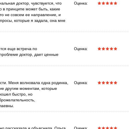
льная доктор, чувствуется, что
Оценка:
о в принципе может быть, какие
это не совсем ее направление, и
опросы, которые я задала, она мне
тся еще встреча по
Оценка:
проблеме доктор, дает ценные
ости. Меня волновала одна родинка,
Оценка:
ие другим моментам, которые
рошел быстро, но
брожелательность,
лаевны.
но рассказала и объяснила. Ольга
Оценка: