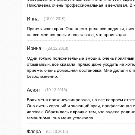
Николаевна очень профессиональная и вежливая. В 
Инна
(18.02.2019)
Приветливая врач. Она посмотрела все родинки, очен
на все мои вопросы и рассказала, что происходит.
Ирина
(29.12.2018)
Одни только положительные эмоции, очень приятный
отзывчивый, все сказала, прямо даже уходить не хоте
приеме, очень домашняя обстановка. Мне делали оп
безболезненно.
Асият
(10.12.2018)
Врач меня проконсультировала, на все вопросы ответ
Она очень хороший и знающий врач, профессионал с
человек. Обратилась к врачу с тем, что задела родинк
гемангиома, она меня успокоила.
Флёра
(05.10.2018)