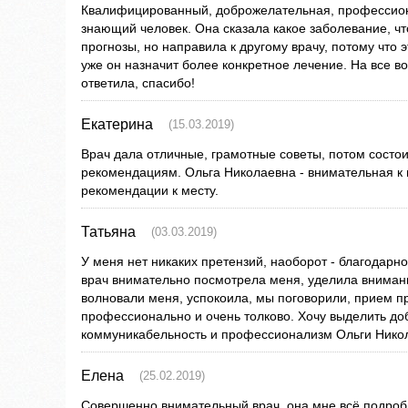
Квалифицированный, доброжелательная, профессиона
знающий человек. Она сказала какое заболевание, чт
прогнозы, но направила к другому врачу, потому что 
уже он назначит более конкретное лечение. На все в
ответила, спасибо!
Екатерина
(15.03.2019)
Врач дала отличные, грамотные советы, потом состои
рекомендациям. Ольга Николаевна - внимательная к 
рекомендации к месту.
Татьяна
(03.03.2019)
У меня нет никаких претензий, наоборот - благодарн
врач внимательно посмотрела меня, уделила вниман
волновали меня, успокоила, мы поговорили, прием п
профессионально и очень толково. Хочу выделить до
коммуникабельность и профессионализм Ольги Нико
Елена
(25.02.2019)
Совершенно внимательный врач, она мне всё подроб