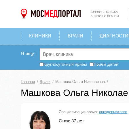
СЕРВИС ПОИСКА
КЛИНИК И ВРАЧЕЙ
КЛИНИКИ
ВРАЧИ
ДИАГНОСТИ
Я ищу:
Круглосуточный приём
Приём детей
Главная
Врачи
Машкова Ольга Николаевна
Машкова Ольга Николае
Специализация врача:
онкодерматолог
Стаж: 37 лет