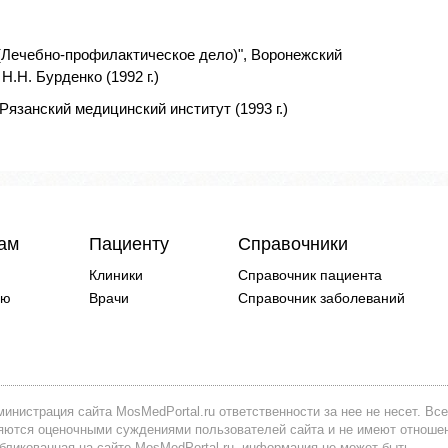
(Лечебно-профилактическое дело)", Воронежский
.Н. Бурденко (1992 г.)
Рязанский медицинский институт (1993 г.)
чам
Пациенту
Справочники
Клиники
Справочник пациента
ию
Врачи
Справочник заболеваний
инистрация сайта MosMedPortal.ru ответственности за нее не несет. Все
вляются оценочными суждениями пользователей сайта и не имеют отноше
убликованная на сайте MosMedPortal.ru, информация не может быть