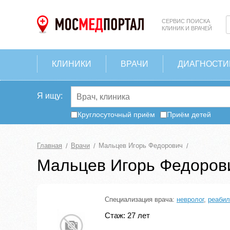
СЕРВИС ПОИСКА
КЛИНИК И ВРАЧЕЙ
КЛИНИКИ
ВРАЧИ
ДИАГНОСТИ
Я ищу:
Круглосуточный приём
Приём детей
Главная
Врачи
Мальцев Игорь Федорович
Мальцев Игорь Федоров
Специализация врача:
невролог
,
реабил
Стаж: 27 лет