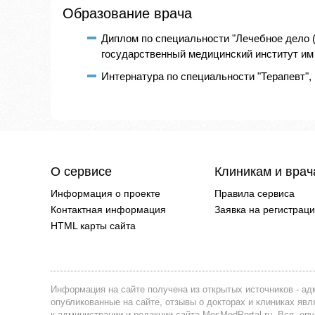
Образование врача
Диплом по специальности "Лечебное дело 
государственный медицинский институт им Н
Интернатура по специальности "Терапевт", 
О сервисе
Клиникам и вра
Информация о проекте
Правила сервиса
Контактная информация
Заявка на регистрац
HTML карты сайта
Информация на сайте получена из открытых источников - адм
опубликованные на сайте, отзывы о докторах и клиниках я
к администрации и редакции сайта MosMedPortal.ru. Вся, оп