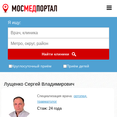
Я ищу:
Найти клиники
Круглосуточный приём
Приём детей
Лущенко Сергей Владимирович
Специализация врача:
ортопед
,
травматолог
Стаж: 24 года