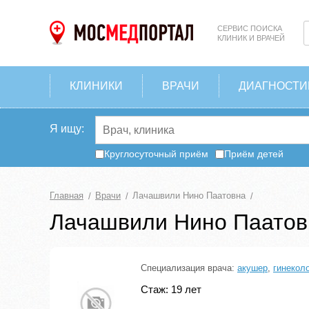
СЕРВИС ПОИСКА
КЛИНИК И ВРАЧЕЙ
КЛИНИКИ
ВРАЧИ
ДИАГНОСТИ
Я ищу:
Круглосуточный приём
Приём детей
Главная
Врачи
Лачашвили Нино Паатовна
Лачашвили Нино Паатов
Специализация врача:
акушер
,
гинеколо
Стаж: 19 лет