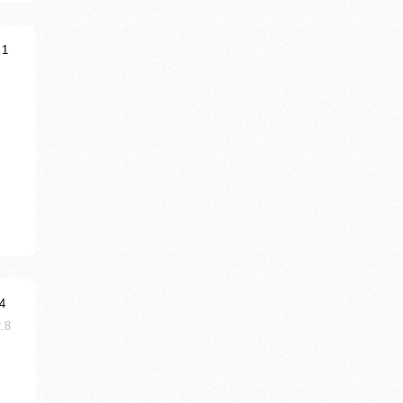
 1
4
2.8