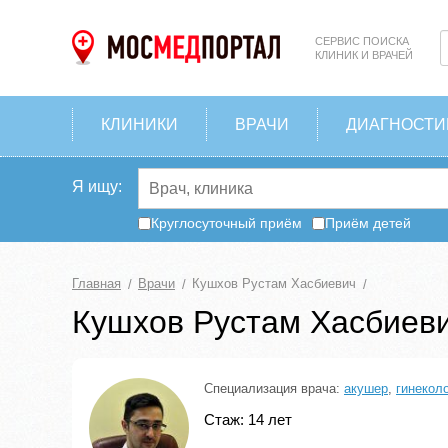
СЕРВИС ПОИСКА
КЛИНИК И ВРАЧЕЙ
КЛИНИКИ
ВРАЧИ
ДИАГНОСТИ
Я ищу:
Круглосуточный приём
Приём детей
Главная
Врачи
Кушхов Рустам Хасбиевич
Кушхов Рустам Хасбиев
Специализация врача:
акушер
,
гинекол
Стаж: 14 лет