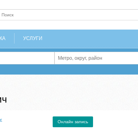
КА
УСЛУГИ
ич
ог
Онлайн запись