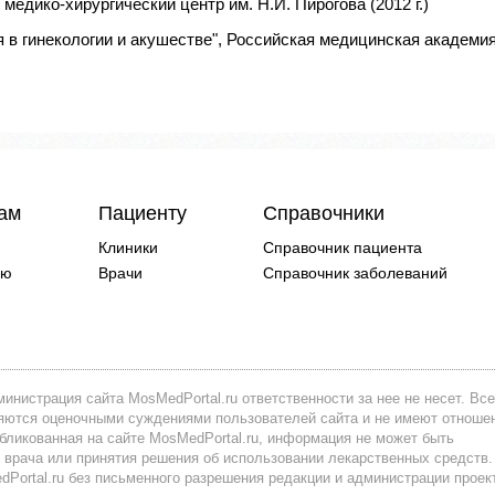
медико-хирургический центр им. Н.И. Пирогова (2012 г.)
я в гинекологии и акушестве", Российская медицинская академи
чам
Пациенту
Справочники
Клиники
Справочник пациента
ию
Врачи
Справочник заболеваний
инистрация сайта MosMedPortal.ru ответственности за нее не несет. Все
вляются оценочными суждениями пользователей сайта и не имеют отноше
убликованная на сайте MosMedPortal.ru, информация не может быть
 врача или принятия решения об использовании лекарственных средств.
ortal.ru без письменного разрешения редакции и администрации проек