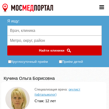
Я ищу:
Найти клиники
Круглосуточный приём
Приём детей
Кучина Ольга Борисовна
Специализация врача:
окулист
(офтальмолог)
Стаж: 12 лет