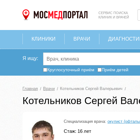
СЕРВИС ПОИСКА
КЛИНИК И ВРАЧЕЙ
КЛИНИКИ
ВРАЧИ
ДИАГНОСТИ
Я ищу:
Круглосуточный приём
Приём детей
Главная
Врачи
Котельников Сергей Валерьевич
Котельников Сергей Вал
Специализация врача:
окулист (офталь
Стаж: 16 лет