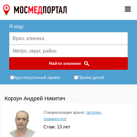
Я ищу:
Найти клиники
Круглосуточный приём
Приём детей
Корзун Андрей Никитич
Специализация врача:
ортопед
,
травматолог
Стаж: 13 лет