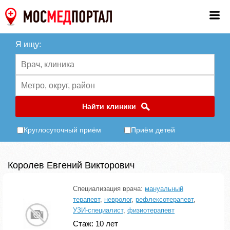
Я ищу:
Найти клиники
Круглосуточный приём
Приём детей
Королев Евгений Викторович
Специализация врача:
мануальный
терапевт
,
невролог
,
рефлексотерапевт
,
УЗИ-специалист
,
физиотерапевт
Стаж: 10 лет