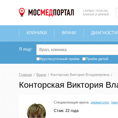
СЕРВИС ПОИСКА
КЛИНИК И ВРАЧЕЙ
КЛИНИКИ
ВРАЧИ
ДИАГНОСТИ
Я ищу:
Круглосуточный приём
Приём детей
Главная
Врачи
Конторская Виктория Владимировна
Конторская Виктория В
Специализация врача:
дерматолог
,
трих
Стаж: 22 года