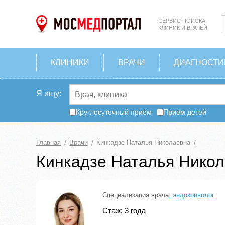
СЕРВИС ПОИСКА
КЛИНИК И ВРАЧЕЙ
КЛИНИКИ
ВРАЧИ
ДИАГНОСТИ
Я ищу:
Круглосуточный приём
Приём детей
Главная
Врачи
Кинкадзе Наталья Николаевна
Кинкадзе Наталья Нико
Специализация врача:
эндокринолог
Стаж: 3 года