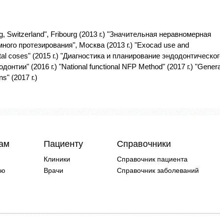
g, Switzerland", Fribourg (2013 г.) "Значительная неравномерная
ого протезирования", Москва (2013 г.) "Exocad use and
tal coses" (2015 г.) "Диагностика и планирование эндодонтическог
нтии" (2016 г.) "National functional NFP Method" (2017 г.) "Genera
s" (2017 г.)
чам
Пациенту
Справочники
Клиники
Справочник пациента
ию
Врачи
Справочник заболеваний