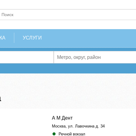
КА
УСЛУГИ
а
А М Дент
Москва, ул. Лавочкина д. 34
Речной вокзал