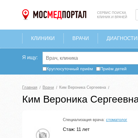
СЕРВИС ПОИСКА
КЛИНИК И ВРАЧЕЙ
КЛИНИКИ
ВРАЧИ
ДИАГНОСТИ
Я ищу:
Круглосуточный приём
Приём детей
Главная
Врачи
Ким Вероника Сергеевна
Ким Вероника Сергеевн
Специализация врача:
стоматолог
Стаж: 11 лет