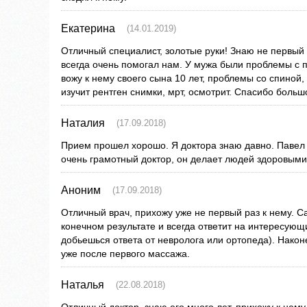
Екатерина
(14.01.2019)
Отличный специалист, золотые руки! Знаю не первый
всегда очень помогал нам. У мужа были проблемы с 
вожу к нему своего сына 10 лет, проблемы со спиной,
изучит рентген снимки, мрт, осмотрит. Спасибо больш
Наталия
(17.09.2018)
Прием прошел хорошо. Я доктора знаю давно. Паве
очень грамотный доктор, он делает людей здоровыми
Аноним
(17.09.2018)
Отличный врач, прихожу уже не первый раз к нему. С
конечном результате и всегда ответит на интересующ
добьешься ответа от невролога или ортопеда). Након
уже после первого массажа.
Наталья
(22.08.2018)