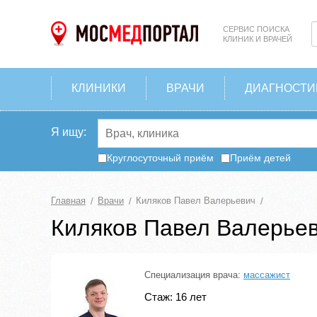
СЕРВИС ПОИСКА
КЛИНИК И ВРАЧЕЙ
КЛИНИКИ
ВРАЧИ
ДИАГНОСТИ
Я ищу:
Круглосуточный приём
Приём детей
Главная
Врачи
Киляков Павел Валерьевич
Киляков Павел Валерье
Специализация врача:
массажист
Стаж: 16 лет