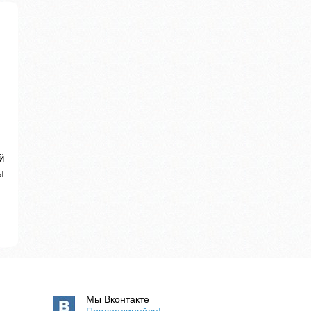
й
ы
Мы Вконтакте