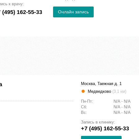
пись к врачу:
 (495) 162-55-33
Онлайн запись
a
Москва, Таежная д. 1
Медведково
(3.1 км)
Пн-Пт:
N/A - N/A
Сб:
N/A - N/A
Вс:
N/A - N/A
Запись в клинику:
+7 (495) 162-55-33