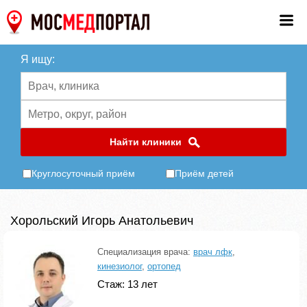
Я ищу:
Найти клиники
Круглосуточный приём
Приём детей
Хорольский Игорь Анатольевич
Специализация врача:
врач лфк
,
кинезиолог
,
ортопед
Стаж: 13 лет