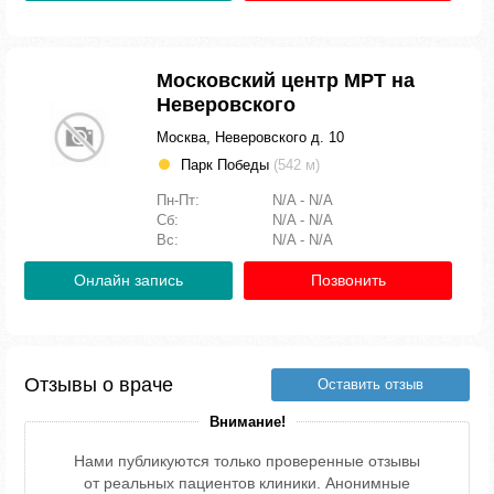
Московский центр МРТ на
Неверовского
Москва, Неверовского д. 10
Парк Победы
(542 м)
Пн-Пт:
N/A - N/A
Сб:
N/A - N/A
Вс:
N/A - N/A
Онлайн запись
Позвонить
Отзывы о враче
Оставить отзыв
Внимание!
Нами публикуются только проверенные отзывы
от реальных пациентов клиники. Анонимные