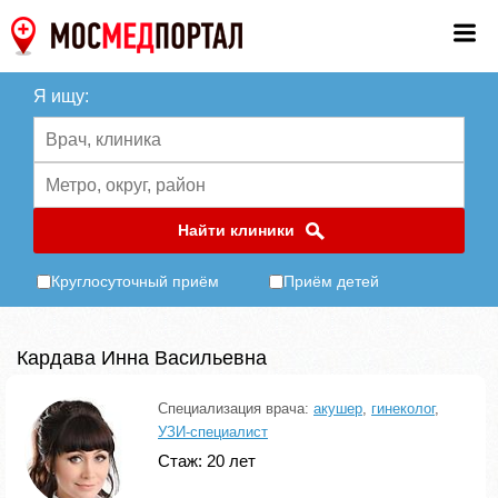
Я ищу:
Найти клиники
Круглосуточный приём
Приём детей
Кардава Инна Васильевна
Специализация врача:
акушер
,
гинеколог
,
УЗИ-специалист
Стаж: 20 лет