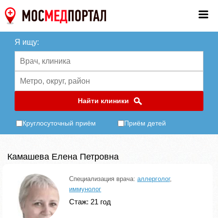
Я ищу:
Найти клиники
Круглосуточный приём
Приём детей
Камашева Елена Петровна
Специализация врача:
аллерголог
,
иммунолог
Стаж: 21 год