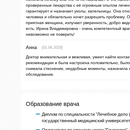
проверенные лекарства с её огромным опытом лечен
гарантирует и назначает уколы, капельницы. Она отно
человека и обязательно хочет разрешить проблему. О
приятная женщина, излучает уверенность, добро видн
есть. Ирина Владимировна - очень компетентный врач
невозможно не поверить!
Анна
(01.04.2019)
Доктор внимательная и вежливая, умеет найти контак
рекомендации и была настроена положительно, было
снимала стеснение, неудобные моменты, назначила
обследование.
Образование врача
Диплом по специальности "Лечебное дело 
государственный медицинский университет и
Ординатура по специальности "Гинеколог", 