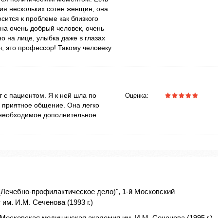
ия нескольких сотен женщин, она
сится к проблеме как близкого
на очень добрый человек, очень
о на лице, улыбка даже в глазах
, это профессор! Такому человеку
т с пациентом. Я к ней шла по
Оценка:
 приятное общение. Она легко
 необходимое дополнительное
(Лечебно-профилактическое дело)", 1-й Московский
м. И.М. Сеченова (1993 г.)
Московская медицинская академия им. И.М. Сеченова (1995 г.)