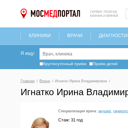
СЕРВИС ПОИСКА
КЛИНИК И ВРАЧЕЙ
КЛИНИКИ
ВРАЧИ
ДИАГНОСТИ
Я ищу:
Круглосуточный приём
Приём детей
Главная
Врачи
Игнатко Ирина Владимировна
Игнатко Ирина Владими
Специализация врача:
акушер
,
гинекол
Стаж: 31 год