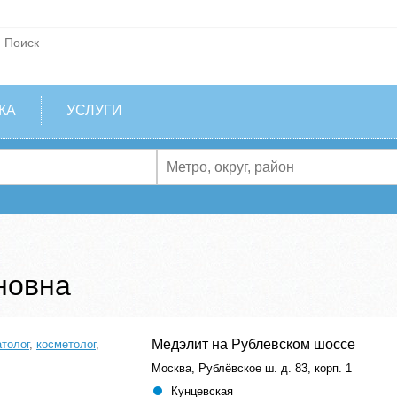
КА
УСЛУГИ
новна
Медэлит на Рублевском шоссе
толог
,
косметолог
,
Москва, Рублёвское ш. д. 83, корп. 1
Кунцевская