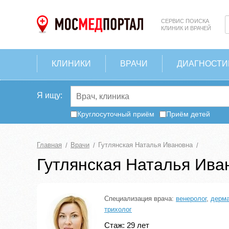
СЕРВИС ПОИСКА
КЛИНИК И ВРАЧЕЙ
КЛИНИКИ
ВРАЧИ
ДИАГНОСТИ
Я ищу:
Круглосуточный приём
Приём детей
Главная
Врачи
Гутлянская Наталья Ивановна
Гутлянская Наталья Ива
Специализация врача:
венеролог
,
дерма
трихолог
Стаж: 29 лет