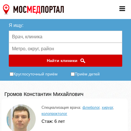
Я ищу:
Найти клиники
Круглосуточный приём
Приём детей
Громов Константин Михайлович
Специализация врача:
флеболог
,
хирург
,
колопроктолог
Стаж: 6 лет