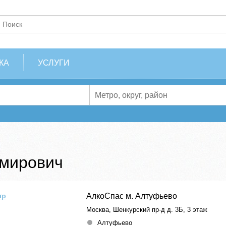
КА
УСЛУГИ
имирович
АлкоСпас м. Алтуфьево
тр
Москва, Шенкурский пр-д д. 3Б, 3 этаж
Алтуфьево