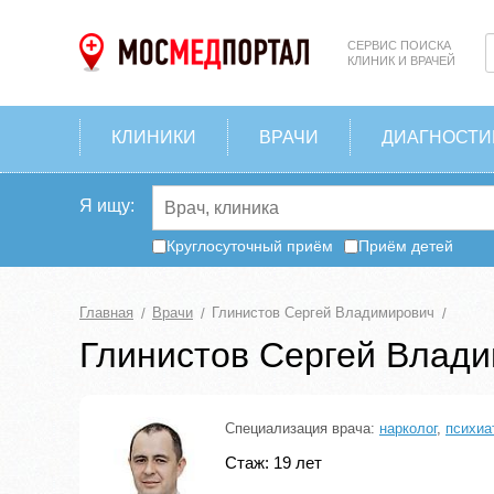
СЕРВИС ПОИСКА
КЛИНИК И ВРАЧЕЙ
КЛИНИКИ
ВРАЧИ
ДИАГНОСТИ
Я ищу:
Круглосуточный приём
Приём детей
Главная
Врачи
Глинистов Сергей Владимирович
Глинистов Сергей Влад
Специализация врача:
нарколог
,
психиа
Стаж: 19 лет