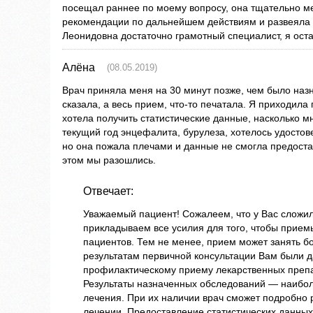
посещал раннее по моему вопросу, она тщательно м
рекомендации по дальнейшем действиям и развеяла
Леонидовна достаточно грамотный специалист, я ост
Алёна
(08.05.2019)
Врач приняла меня на 30 минут позже, чем было наз
сказала, а весь прием, что-то печатала. Я приходила 
хотела получить статистические данные, насколько м
текущий год энцефалита, бурулеза, хотелось удостове
но она пожала плечами и данные не смогла предостав
этом мы разошлись.
Отвечает:
Уважаемый пациент! Сожалеем, что у Вас сложи
прикладываем все усилия для того, чтобы прием
пациентов. Тем не менее, прием может занять б
результатам первичной консультации Вам были д
профилактическому приему лекарственных препа
Результаты назначенных обследований — наибо
лечения. При их наличии врач сможет подробно 
лечении. Предоставление статистических данных