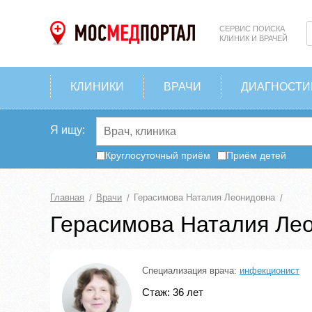
СЕРВИС ПОИСКА
КЛИНИК И ВРАЧЕЙ
КЛИНИКИ
ВРАЧИ
ДИАГНОСТИ
Я ищу:
Круглосуточный приём
Приём детей
Главная
Врачи
Герасимова Наталия Леонидовна
Герасимова Наталия Ле
Специализация врача:
инфекционист
Стаж: 36 лет