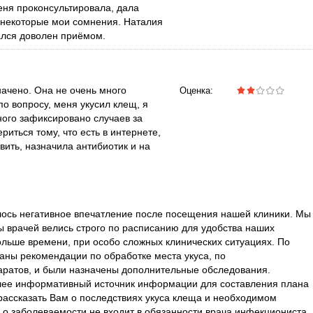
еня проконсультировала, дала
 некоторые мои сомнения. Наталия
ался доволен приёмом.
начено. Она не очень много
Оценка:
по вопросу, меня укусил клещ, я
ного зафиксировано случаев за
риться тому, что есть в интернете,
ить, назначила антибиотик и на
лось негативное впечатление после посещения нашей клиники. Мы
ы врачей велись строго по расписанию для удобства наших
ольше времени, при особо сложных клинических ситуациях. По
аны рекомендации по обработке места укуса, по
ратов, и были назначены дополнительные обследования.
лее информативный источник информации для составления плана
рассказать Вам о последствиях укуса клеща и необходимом
 о заболеваемости не входит в обязанности врача инфекциониста.