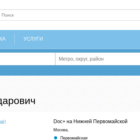
КА
УСЛУГИ
дарович
Doc+ на Нижней Первомайской
ог)
Москва,
Первомайская