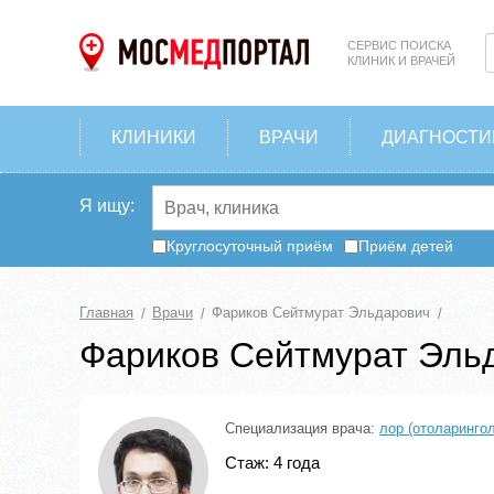
СЕРВИС ПОИСКА
КЛИНИК И ВРАЧЕЙ
КЛИНИКИ
ВРАЧИ
ДИАГНОСТИ
Я ищу:
Круглосуточный приём
Приём детей
Главная
Врачи
Фариков Сейтмурат Эльдарович
Фариков Сейтмурат Эль
Специализация врача:
лор (отоларингол
Стаж: 4 года